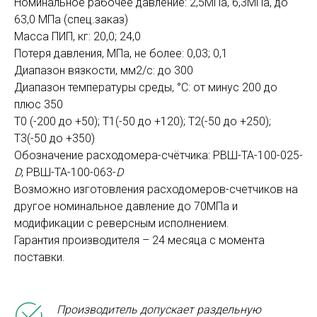
Номинальное рабочее давление: 2,5МПа, 6,3МПа, до
63,0 МПа (спец.заказ)
Масса ПИП, кг: 20,0; 24,0
Потеря давления, МПа, не более: 0,03; 0,1
Диапазон вязкости, мм2/с: до 300
Диапазон температуры среды, °С: от минус 200 до
плюс 350
Т0 (-200 до +50); Т1(-50 до +120); Т2(-50 до +250);
Т3(-50 до +350)
Обозначение расходомера-счётчика: РВШ-ТА-100-025-
D
; РВШ-ТА-100-063-
D
Возможно изготовления расходомеров-счетчиков на
другое номинальное давление до 70МПа и
модификации с реверсным исполнением.
Гарантия производителя – 24 месяца с момента
поставки.
Производитель допускает раздельную