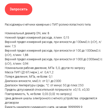
Запросить
Расходомеры-счётчики камерные с ПИП ролико-лопастного типа.
Номинальный диаметр DN, мм: 8
Нижний предел измерений расхода, л/мин: 0,15
Верхний предел измерений расхода, при вязкости до 100мм2/с (сСт), л/
мин: 7,5
Верхний предел измерений расхода, при вязкости от 100 до 1000мм2/с
(сСт), л/мин: 1,88
Верхний предел измерений расхода, при вязкости от 1000 до 2000мм2/с
(сСт), л/мин: 0,94
Номинальное рабочее давление, МПа: 5,0; другое по запросу
Масса ПИП (Д16Т/нерж.), кг: 0,4/1,2
Потеря давления, МПа, не более: 0,1
Диапазон вязкости, мм2/с: от 0,1 до 2000
Диапазон температуры среды, °С: от минус 50 до плюс 250
Пределы допускаемой относительной погрешности: ±0,15; ±0,30
Повторяемость, %, не более: 0,03 (0,02 по запросу)
Цена деления шкалы электронного счетного устройства: определяется
договором
Ёмкость указателя суммарного учета, не менее: 9999999,9